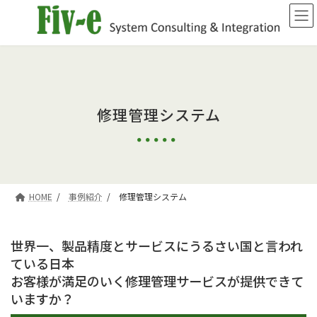
コ
ナ
ン
ビ
テ
ゲ
ン
ー
ツ
シ
へ
ョ
ス
ン
キ
に
修理管理システム
ッ
移
プ
動
HOME
事例紹介
修理管理システム
世界一、製品精度とサービスにうるさい国と言われ
ている日本
お客様が満足のいく修理管理サービスが提供できて
いますか？