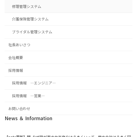
修理管理システム
介護保険管理システム
ブライダル管理システム
社長あいさつ
会社概要
採用情報
採用情報 ―エンジニア―
採用情報 ―営業―
お問い合わせ
News ＆ Information
【note更新】問. なぜ我が家の弁当作りはうまくいって、世の会社はうまく回