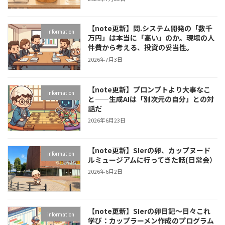
【note更新】問.システム開発の「数千
information
万円」は本当に「高い」のか。現場の人
件費から考える、投資の妥当性。
2026年7月3日
【note更新】プロンプトより大事なこ
information
と——生成AIは「別次元の自分」との対
話だ
2026年6月23日
【note更新】SIerの卵、カップヌード
information
ルミュージアムに行ってきた話(日常会）
2026年6月2日
【note更新】SIerの卵日記～日々これ
information
学び：カップラーメン作成のプログラム