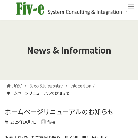
コ
ナ
ン
ビ
テ
ゲ
ン
ー
ツ
シ
へ
ョ
ス
ン
キ
に
News & Information
ッ
移
プ
動
HOME
News & Information
information
ホームページリニューアルのお知らせ
ホームページリニューアルのお知らせ
2025年10月7日
fiv-e
平素より格別のご高配を賜り、厚く御礼申し上げます。