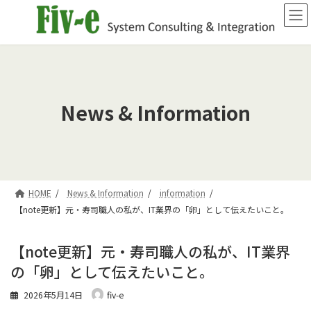
コ
ナ
ン
ビ
テ
ゲ
ン
ー
ツ
シ
へ
ョ
ス
ン
キ
に
News & Information
ッ
移
プ
動
HOME
News & Information
information
【note更新】元・寿司職人の私が、IT業界の「卵」として伝えたいこと。
【note更新】元・寿司職人の私が、IT業界
の「卵」として伝えたいこと。
2026年5月14日
fiv-e