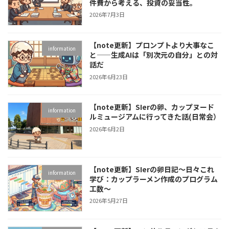
件費から考える、投資の妥当性。
2026年7月3日
【note更新】プロンプトより大事なこ
information
と——生成AIは「別次元の自分」との対
話だ
2026年6月23日
【note更新】SIerの卵、カップヌード
information
ルミュージアムに行ってきた話(日常会）
2026年6月2日
【note更新】SIerの卵日記～日々これ
information
学び：カップラーメン作成のプログラム
工数～
2026年5月27日